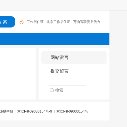
工作居住证
北京工作居住证
万物智聘资质代办
自考
工作居住证办理
菜鸟无忧
居住证办理
亿菲
润滑油
幼升小
居住证
网站留言
提交留言
违规举报
|
京ICP备09033154号-9
|
京ICP备09033154号