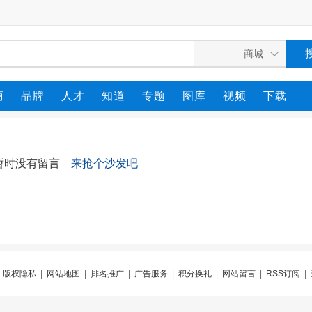
商
品牌
人才
知道
专题
图库
视频
下载
暂时没有留言
来抢个沙发吧
|
版权隐私
|
网站地图
|
排名推广
|
广告服务
|
积分换礼
|
网站留言
|
RSS订阅
|